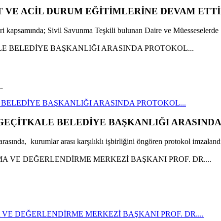
T VE ACİL DURUM EĞİTİMLERİNE DEVAM ETTİ
leri kapsamında; Sivil Savunma Teşkili bulunan Daire ve Müesseselerde 
.
E BELEDİYE BAŞKANLIĞI ARASINDA PROTOKOL...
 GEÇİTKALE BELEDİYE BAŞKANLIĞI ARASINDA
asında, kurumlar arası karşılıklı işbirliğini öngören protokol imzalandı
VE DEĞERLENDİRME MERKEZİ BAŞKANI PROF. DR....