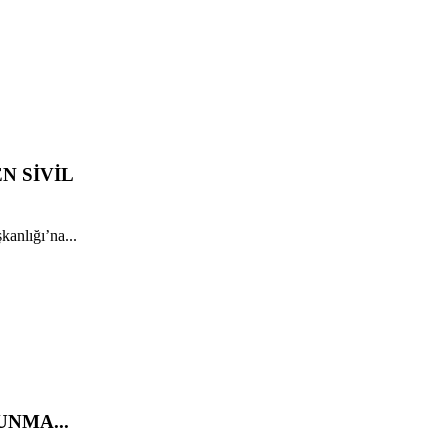
N SİVİL
anlığı’na...
UNMA...