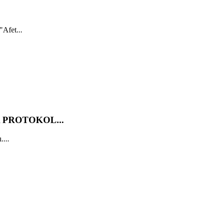
"Afet...
 PROTOKOL...
....