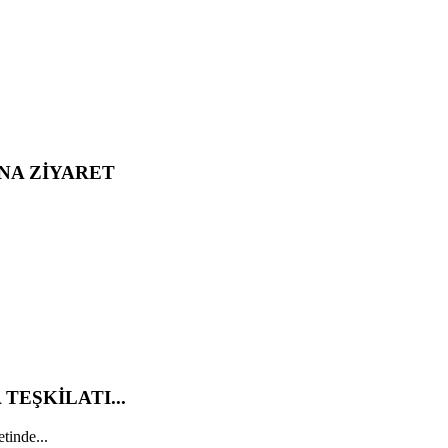
NA ZİYARET
TEŞKİLATI...
tinde...