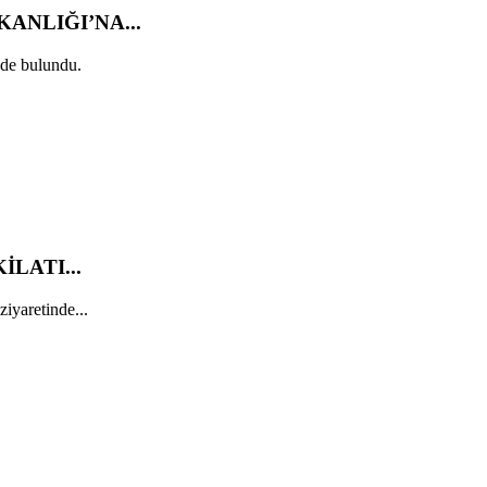
ANLIĞI’NA...
de bulundu.
LATI...
yaretinde...