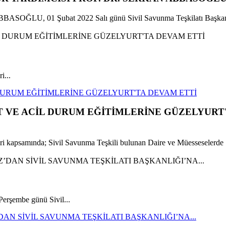
n ABBASOĞLU, 01 Şubat 2022 Salı günü Sivil Savunma Teşkilatı Başkanl
i...
 DURUM EĞİTİMLERİNE GÜZELYURT'TA DEVAM ETTİ
ET VE ACİL DURUM EĞİTİMLERİNE GÜZELYURT
leri kapsamında; Sivil Savunma Teşkili bulunan Daire ve Müesseselerde 
rşembe günü Sivil...
N SİVİL SAVUNMA TEŞKİLATI BAŞKANLIĞI’NA...