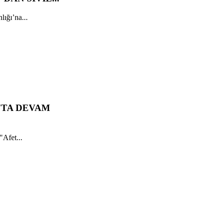
ığı’na...
'TA DEVAM
"Afet...