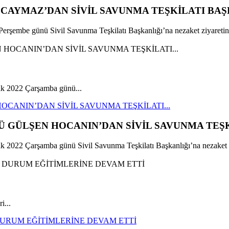
AYMAZ’DAN SİVİL SAVUNMA TEŞKİLATI BAŞK
mbe günü Sivil Savunma Teşkilatı Başkanlığı’na nezaket ziyaretin
k 2022 Çarşamba günü...
CANIN’DAN SİVİL SAVUNMA TEŞKİLATI...
 GÜLŞEN HOCANIN’DAN SİVİL SAVUNMA TEŞKİ
22 Çarşamba günü Sivil Savunma Teşkilatı Başkanlığı’na nezaket zi
i...
 DURUM EĞİTİMLERİNE DEVAM ETTİ