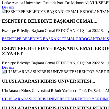
Lefke Avrupa Üniversitesi Rektörü Prof. Dr. Mehmet Ali YÜKSELEN, 0
Devamı
ESENTEPE BELEDİYE BAŞKANI CEMAL...
Esentepe Belediye Başkanı Cemal ERDOĞAN, 01 Şubat 2022 Salı gü
ESENTEPE BELEDİYE BAŞKANI CEMAL ERDOĞAN’DAN Sİ
ESENTEPE BELEDİYE BAŞKANI CEMAL ERDOĞ
ZİYARET
Esentepe Belediye Başkanı Cemal ERDOĞAN, 01 Şubat 2022 Salı günü
Devamı
ULUSLARARASI KIBRIS ÜNİVERSİTESİ...
Uluslararası Kıbrıs Üniversitesi Rektör Yardımcısı Prof. Dr. Serk
ULUSLARARASI KIBRIS ÜNİVERSİTESİ REKTÖR YARDIMCI
ULUSLARARASI KIBRIS ÜNİVERSİTESİ REKTÖR