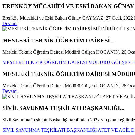
ERENKÖY MÜCAHİDİ VE ESKİ BAKAN GÜNAY C
Erenköy Mücahidi ve Eski Bakan Günay CAYMAZ, 27 Ocak 2022 Perşe
Devamı
MESLEKİ TEKNİK ÖĞRETİM DAİRESİ...
Mesleki Teknik Öğretim Dairesi Müdürü Gülşen HOCANIN, 26 Oca
MESLEKİ TEKNİK ÖĞRETİM DAİRESİ MÜDÜRÜ GÜLŞEN HO
MESLEKİ TEKNİK ÖĞRETİM DAİRESİ MÜDÜRÜ
Mesleki Teknik Öğretim Dairesi Müdürü Gülşen HOCANIN, 26 Ocak 20
Devamı
SİVİL SAVUNMA TEŞKİLATI BAŞKANLIĞI...
Sivil Savunma Teşkilatı Başkanlığı tarafından 2022 yılı planlı eğitimler
SİVİL SAVUNMA TEŞKİLATI BAŞKANLIĞI AFET VE ACİL