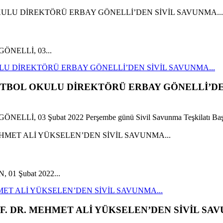
y GÖNELLİ, 03...
LU DİREKTÖRÜ ERBAY GÖNELLİ’DEN SİVİL SAVUNMA...
UTBOL OKULU DİREKTÖRÜ ERBAY GÖNELLİ’DE
 GÖNELLİ, 03 Şubat 2022 Perşembe günü Sivil Savunma Teşkilatı Başk
, 01 Şubat 2022...
ET ALİ YÜKSELEN’DEN SİVİL SAVUNMA...
. DR. MEHMET ALİ YÜKSELEN’DEN SİVİL SAV