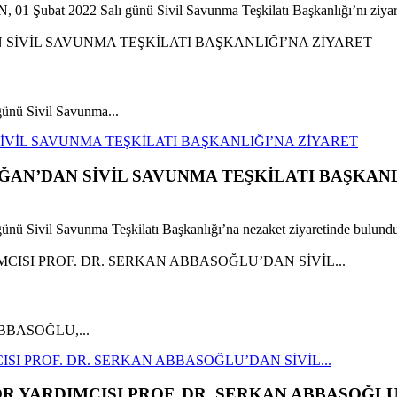
1 Şubat 2022 Salı günü Sivil Savunma Teşkilatı Başkanlığı’nı ziyare
nü Sivil Savunma...
VİL SAVUNMA TEŞKİLATI BAŞKANLIĞI’NA ZİYARET
AN’DAN SİVİL SAVUNMA TEŞKİLATI BAŞKANL
 Sivil Savunma Teşkilatı Başkanlığı’na nezaket ziyaretinde bulund
an ABBASOĞLU,...
SI PROF. DR. SERKAN ABBASOĞLU’DAN SİVİL...
 YARDIMCISI PROF. DR. SERKAN ABBASOĞLU’D