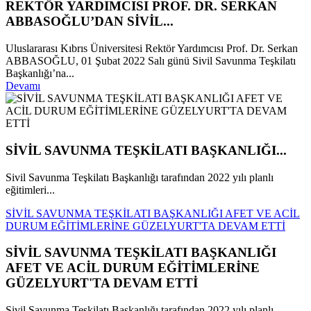
REKTÖR YARDIMCISI PROF. DR. SERKAN
ABBASOĞLU’DAN SİVİL...
Uluslararası Kıbrıs Üniversitesi Rektör Yardımcısı Prof. Dr. Serkan
ABBASOĞLU, 01 Şubat 2022 Salı günü Sivil Savunma Teşkilatı
Başkanlığı’na...
Devamı
SİVİL SAVUNMA TEŞKİLATI BAŞKANLIĞI...
Sivil Savunma Teşkilatı Başkanlığı tarafından 2022 yılı planlı
eğitimleri...
SİVİL SAVUNMA TEŞKİLATI BAŞKANLIĞI AFET VE ACİL
DURUM EĞİTİMLERİNE GÜZELYURT'TA DEVAM ETTİ
SİVİL SAVUNMA TEŞKİLATI BAŞKANLIĞI
AFET VE ACİL DURUM EĞİTİMLERİNE
GÜZELYURT'TA DEVAM ETTİ
Sivil Savunma Teşkilatı Başkanlığı tarafından 2022 yılı planlı