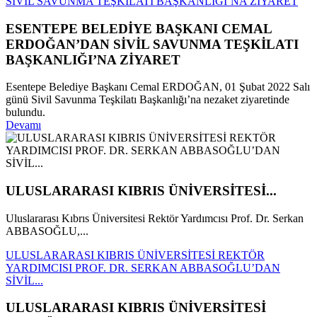
SİVİL SAVUNMA TEŞKİLATI BAŞKANLIĞI’NA ZİYARET
ESENTEPE BELEDİYE BAŞKANI CEMAL
ERDOĞAN’DAN SİVİL SAVUNMA TEŞKİLATI
BAŞKANLIĞI’NA ZİYARET
Esentepe Belediye Başkanı Cemal ERDOĞAN, 01 Şubat 2022 Salı
günü Sivil Savunma Teşkilatı Başkanlığı’na nezaket ziyaretinde
bulundu.
Devamı
ULUSLARARASI KIBRIS ÜNİVERSİTESİ...
Uluslararası Kıbrıs Üniversitesi Rektör Yardımcısı Prof. Dr. Serkan
ABBASOĞLU,...
ULUSLARARASI KIBRIS ÜNİVERSİTESİ REKTÖR
YARDIMCISI PROF. DR. SERKAN ABBASOĞLU’DAN
SİVİL...
ULUSLARARASI KIBRIS ÜNİVERSİTESİ