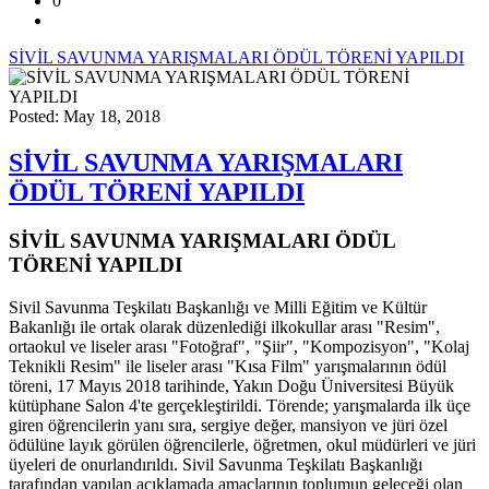
0
SİVİL SAVUNMA YARIŞMALARI ÖDÜL TÖRENİ YAPILDI
Posted: May 18, 2018
SİVİL SAVUNMA YARIŞMALARI
ÖDÜL TÖRENİ YAPILDI
SİVİL SAVUNMA YARIŞMALARI ÖDÜL
TÖRENİ YAPILDI
Sivil Savunma Teşkilatı Başkanlığı ve Milli Eğitim ve Kültür
Bakanlığı ile ortak olarak düzenlediği ilkokullar arası "Resim",
ortaokul ve liseler arası "Fotoğraf", "Şiir", "Kompozisyon", "Kolaj
Teknikli Resim" ile liseler arası "Kısa Film" yarışmalarının ödül
töreni, 17 Mayıs 2018 tarihinde, Yakın Doğu Üniversitesi Büyük
kütüphane Salon 4'te gerçekleştirildi. Törende; yarışmalarda ilk üçe
giren öğrencilerin yanı sıra, sergiye değer, mansiyon ve jüri özel
ödülüne layık görülen öğrencilerle, öğretmen, okul müdürleri ve jüri
üyeleri de onurlandırıldı. Sivil Savunma Teşkilatı Başkanlığı
tarafından yapılan açıklamada amaçlarının toplumun geleceği olan