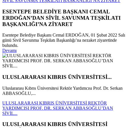
SİVİL SAVUNMA TEŞKİLATI BAŞKANLIĞI’NA ZİYARET
ESENTEPE BELEDİYE BAŞKANI CEMAL
ERDOĞAN’DAN SİVİL SAVUNMA TEŞKİLATI
BAŞKANLIĞI’NA ZİYARET
Esentepe Belediye Başkanı Cemal ERDOĞAN, 01 Şubat 2022 Salı
günü Sivil Savunma Teşkilatı Başkanlığı’na nezaket ziyaretinde
bulundu.
Devamı
ULUSLARARASI KIBRIS ÜNİVERSİTESİ...
Uluslararası Kıbrıs Üniversitesi Rektör Yardımcısı Prof. Dr. Serkan
ABBASOĞLU,...
ULUSLARARASI KIBRIS ÜNİVERSİTESİ REKTÖR
YARDIMCISI PROF. DR. SERKAN ABBASOĞLU’DAN
SİVİL...
ULUSLARARASI KIBRIS ÜNİVERSİTESİ