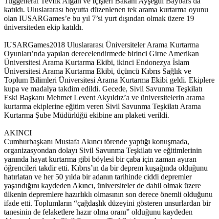
Tuğgeneral Tevfik Algan ve İçişleri Bakanı Ayşegül Baybars da
katıldı. Uluslararası boyutta düzenlenen tek arama kurtarma oyunu
olan IUSARGames’e bu yıl 7’si yurt dışından olmak üzere 19
üniversiteden ekip katıldı.
IUSARGames2018 Uluslararası Üniversiteler Arama Kurtarma
Oyunları’nda yapılan derecelendirmede birinci Girne Amerikan
Üniversitesi Arama Kurtarma Ekibi, ikinci Endonezya İslam
Üniversitesi Arama Kurtarma Ekibi, üçüncü Kıbrıs Sağlık ve
Toplum Bilimleri Üniversitesi Arama Kurtarma Ekibi geldi. Ekiplere
kupa ve madalya takdim edildi. Gecede, Sivil Savunma Teşkilatı
Eski Başkanı Mehmet Levent Akyıldız’a ve üniversitelerin arama
kurtarma ekiplerine eğitim veren Sivil Savunma Teşkilatı Arama
Kurtarma Şube Müdürlüğü ekibine anı plaketi verildi.
AKINCI
Cumhurbaşkanı Mustafa Akıncı törende yaptığı konuşmada,
organizasyondan dolayı Sivil Savunma Teşkilatı ve eğitimlerinin
yanında hayat kurtarma gibi böylesi bir çaba için zaman ayıran
öğrencileri takdir etti. Kıbrıs’ın da bir deprem kuşağında olduğunu
hatırlatan ve her 50 yılda bir adanın tarihinde ciddi depremler
yaşandığını kaydeden Akıncı, üniversiteler de dahil olmak üzere
ülkenin depremlere hazırlıklı olmasının son derece önemli olduğunu
ifade etti. Toplumların “çağdaşlık düzeyini gösteren unsurlardan bir
tanesinin de felaketlere hazır olma oranı” olduğunu kaydeden