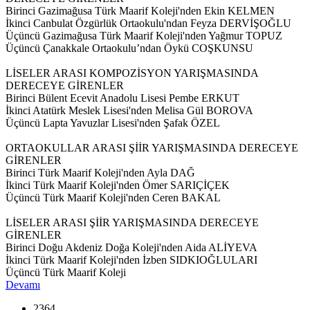
Birinci Gazimağusa Türk Maarif Koleji'nden Ekin KELMEN
İkinci Canbulat Özgürlük Ortaokulu'ndan Feyza DERVİŞOĞLU
Üçüncü Gazimağusa Türk Maarif Koleji'nden Yağmur TOPUZ
Üçüncü Çanakkale Ortaokulu’ndan Öykü COŞKUNSU
LİSELER ARASI KOMPOZİSYON YARIŞMASINDA
DERECEYE GİRENLER
Birinci Bülent Ecevit Anadolu Lisesi Pembe ERKUT
İkinci Atatürk Meslek Lisesi'nden Melisa Gül BOROVA
Üçüncü Lapta Yavuzlar Lisesi'nden Şafak ÖZEL
ORTAOKULLAR ARASI ŞİİR YARIŞMASINDA DERECEYE
GİRENLER
Birinci Türk Maarif Koleji'nden Ayla DAĞ
İkinci Türk Maarif Koleji'nden Ömer SARIÇİÇEK
Üçüncü Türk Maarif Koleji'nden Ceren BAKAL
LİSELER ARASI ŞİİR YARIŞMASINDA DERECEYE
GİRENLER
Birinci Doğu Akdeniz Doğa Koleji'nden Aida ALİYEVA
İkinci Türk Maarif Koleji'nden İzben SIDKIOĞLULARI
Üçüncü Türk Maarif Koleji
Devamı
2364