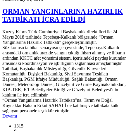
ORMAN YANGINLARINA HAZIRLIK
TATBİKATI İCRA EDİLDİ
Kuzey Kıbrıs Türk Cumhuriyeti Başbakanlık direktifleri ile 24
Mayıs 2018 tarihinde Tepebaşı-Kalkanlı bölgesinde “Orman
Yangınlarına Hazırlık Tatbikatı” gerçekleştirilmiştir.
Söz konusu tatbikat senaryosu çerçevesinde, Tepebaşı-Kalkanlı
arasındaki ormanlık arazide yangın çıktığı ihbarı alınmış ve ihbarın
ardından KKTC afet yönetimi sistemi içerisindeki paydaş kurumlar
arasındaki koordinasyon ve işbirliğinin sağlanması amaçlanmıştır.
Tatbikat, Başbakanlık Müsteşarlığı, Güvenlik Kuvvetleri
Komutanlığı, Dışişleri Bakanlığı, Sivil Savunma Teşkilatı
Başkanlığı, PGM İtfaiye Müdürlüğü, Sağlık Bakanlığı, Orman
Dairesi, Meteoroloji Dairesi, Güzelyurt ve Girne Kaymakamlıkları,
KIB-TEK, KT Belediyeler Birliği ve Güzelyurt Belediyesi’nin
katılımı ile icra edilmiştir.
“Orman Yangınlarına Hazırlık Tatbikatı”na, Tarım ve Doğal
Kaynaklar Bakanı Erkut ŞAHALİ de katılmış ve tatbikata katkı
sağlayan personele teşekkür etmiştir.
Devamı
1315