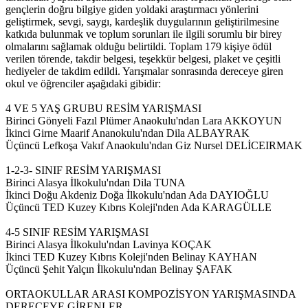
gençlerin doğru bilgiye giden yoldaki araştırmacı yönlerini
geliştirmek, sevgi, saygı, kardeşlik duygularının geliştirilmesine
katkıda bulunmak ve toplum sorunları ile ilgili sorumlu bir birey
olmalarını sağlamak olduğu belirtildi. Toplam 179 kişiye ödül
verilen törende, takdir belgesi, teşekkür belgesi, plaket ve çeşitli
hediyeler de takdim edildi. Yarışmalar sonrasında dereceye giren
okul ve öğrenciler aşağıdaki gibidir:
4 VE 5 YAŞ GRUBU RESİM YARIŞMASI
Birinci Gönyeli Fazıl Plümer Anaokulu'ndan Lara AKKOYUN
İkinci Girne Maarif Ananokulu'ndan Dila ALBAYRAK
Üçüncü Lefkoşa Vakıf Anaokulu'ndan Giz Nursel DELİCEIRMAK
1-2-3- SINIF RESİM YARIŞMASI
Birinci Alasya İlkokulu'ndan Dila TUNA
İkinci Doğu Akdeniz Doğa İlkokulu'ndan Ada DAYIOĞLU
Üçüncü TED Kuzey Kıbrıs Koleji'nden Ada KARAGÜLLE
4-5 SINIF RESİM YARIŞMASI
Birinci Alasya İlkokulu'ndan Lavinya KOÇAK
İkinci TED Kuzey Kıbrıs Koleji'nden Belinay KAYHAN
Üçüncü Şehit Yalçın İlkokulu'ndan Belinay ŞAFAK
ORTAOKULLAR ARASI KOMPOZİSYON YARIŞMASINDA
DERECEYE GİRENLER