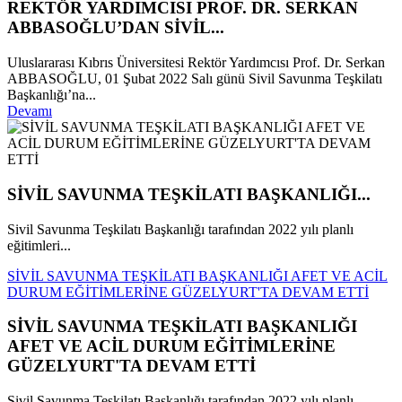
REKTÖR YARDIMCISI PROF. DR. SERKAN
ABBASOĞLU’DAN SİVİL...
Uluslararası Kıbrıs Üniversitesi Rektör Yardımcısı Prof. Dr. Serkan
ABBASOĞLU, 01 Şubat 2022 Salı günü Sivil Savunma Teşkilatı
Başkanlığı’na...
Devamı
SİVİL SAVUNMA TEŞKİLATI BAŞKANLIĞI...
Sivil Savunma Teşkilatı Başkanlığı tarafından 2022 yılı planlı
eğitimleri...
SİVİL SAVUNMA TEŞKİLATI BAŞKANLIĞI AFET VE ACİL
DURUM EĞİTİMLERİNE GÜZELYURT'TA DEVAM ETTİ
SİVİL SAVUNMA TEŞKİLATI BAŞKANLIĞI
AFET VE ACİL DURUM EĞİTİMLERİNE
GÜZELYURT'TA DEVAM ETTİ
Sivil Savunma Teşkilatı Başkanlığı tarafından 2022 yılı planlı