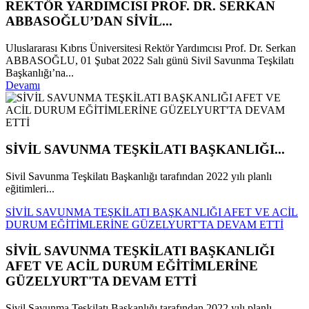
REKTÖR YARDIMCISI PROF. DR. SERKAN
ABBASOĞLU’DAN SİVİL...
Uluslararası Kıbrıs Üniversitesi Rektör Yardımcısı Prof. Dr. Serkan
ABBASOĞLU, 01 Şubat 2022 Salı günü Sivil Savunma Teşkilatı
Başkanlığı’na...
Devamı
SİVİL SAVUNMA TEŞKİLATI BAŞKANLIĞI...
Sivil Savunma Teşkilatı Başkanlığı tarafından 2022 yılı planlı
eğitimleri...
SİVİL SAVUNMA TEŞKİLATI BAŞKANLIĞI AFET VE ACİL
DURUM EĞİTİMLERİNE GÜZELYURT'TA DEVAM ETTİ
SİVİL SAVUNMA TEŞKİLATI BAŞKANLIĞI
AFET VE ACİL DURUM EĞİTİMLERİNE
GÜZELYURT'TA DEVAM ETTİ
Sivil Savunma Teşkilatı Başkanlığı tarafından 2022 yılı planlı