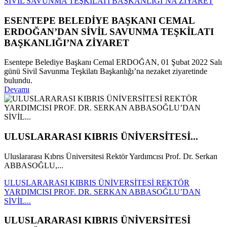
SİVİL SAVUNMA TEŞKİLATI BAŞKANLIĞI’NA ZİYARET
ESENTEPE BELEDİYE BAŞKANI CEMAL
ERDOĞAN’DAN SİVİL SAVUNMA TEŞKİLATI
BAŞKANLIĞI’NA ZİYARET
Esentepe Belediye Başkanı Cemal ERDOĞAN, 01 Şubat 2022 Salı
günü Sivil Savunma Teşkilatı Başkanlığı’na nezaket ziyaretinde
bulundu.
Devamı
ULUSLARARASI KIBRIS ÜNİVERSİTESİ...
Uluslararası Kıbrıs Üniversitesi Rektör Yardımcısı Prof. Dr. Serkan
ABBASOĞLU,...
ULUSLARARASI KIBRIS ÜNİVERSİTESİ REKTÖR
YARDIMCISI PROF. DR. SERKAN ABBASOĞLU’DAN
SİVİL...
ULUSLARARASI KIBRIS ÜNİVERSİTESİ