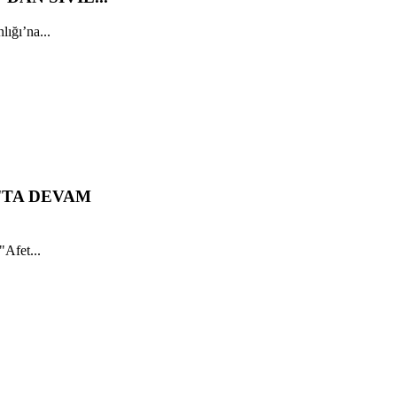
ığı’na...
'TA DEVAM
"Afet...