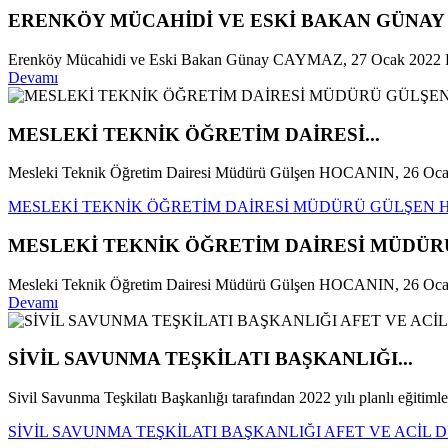
ERENKÖY MÜCAHİDİ VE ESKİ BAKAN GÜNAY C
Erenköy Mücahidi ve Eski Bakan Günay CAYMAZ, 27 Ocak 2022 Perşe
Devamı
MESLEKİ TEKNİK ÖĞRETİM DAİRESİ...
Mesleki Teknik Öğretim Dairesi Müdürü Gülşen HOCANIN, 26 Oca
MESLEKİ TEKNİK ÖĞRETİM DAİRESİ MÜDÜRÜ GÜLŞEN HO
MESLEKİ TEKNİK ÖĞRETİM DAİRESİ MÜDÜRÜ
Mesleki Teknik Öğretim Dairesi Müdürü Gülşen HOCANIN, 26 Ocak 20
Devamı
SİVİL SAVUNMA TEŞKİLATI BAŞKANLIĞI...
Sivil Savunma Teşkilatı Başkanlığı tarafından 2022 yılı planlı eğitimler
SİVİL SAVUNMA TEŞKİLATI BAŞKANLIĞI AFET VE ACİL