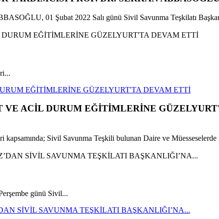
n ABBASOĞLU, 01 Şubat 2022 Salı günü Sivil Savunma Teşkilatı Başkanl
i...
 DURUM EĞİTİMLERİNE GÜZELYURT'TA DEVAM ETTİ
ET VE ACİL DURUM EĞİTİMLERİNE GÜZELYURT
leri kapsamında; Sivil Savunma Teşkili bulunan Daire ve Müesseselerde 
rşembe günü Sivil...
N SİVİL SAVUNMA TEŞKİLATI BAŞKANLIĞI’NA...