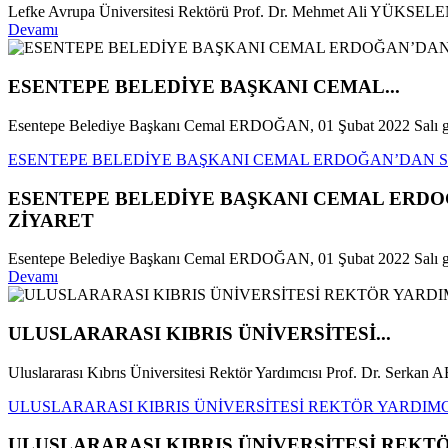
Lefke Avrupa Üniversitesi Rektörü Prof. Dr. Mehmet Ali YÜKSELEN, 0
Devamı
ESENTEPE BELEDİYE BAŞKANI CEMAL...
Esentepe Belediye Başkanı Cemal ERDOĞAN, 01 Şubat 2022 Salı gü
ESENTEPE BELEDİYE BAŞKANI CEMAL ERDOĞAN’DAN Sİ
ESENTEPE BELEDİYE BAŞKANI CEMAL ERDOĞ
ZİYARET
Esentepe Belediye Başkanı Cemal ERDOĞAN, 01 Şubat 2022 Salı günü
Devamı
ULUSLARARASI KIBRIS ÜNİVERSİTESİ...
Uluslararası Kıbrıs Üniversitesi Rektör Yardımcısı Prof. Dr. Serk
ULUSLARARASI KIBRIS ÜNİVERSİTESİ REKTÖR YARDIMCI
ULUSLARARASI KIBRIS ÜNİVERSİTESİ REKTÖR