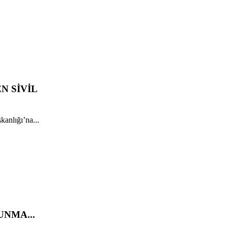
N SİVİL
anlığı’na...
UNMA...