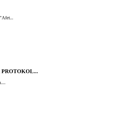
"Afet...
 PROTOKOL...
....