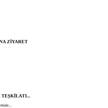
NA ZİYARET
TEŞKİLATI...
tinde...