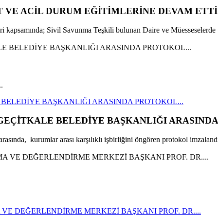
T VE ACİL DURUM EĞİTİMLERİNE DEVAM ETTİ
leri kapsamında; Sivil Savunma Teşkili bulunan Daire ve Müesseselerde 
.
E BELEDİYE BAŞKANLIĞI ARASINDA PROTOKOL...
 GEÇİTKALE BELEDİYE BAŞKANLIĞI ARASINDA
asında, kurumlar arası karşılıklı işbirliğini öngören protokol imzalandı
VE DEĞERLENDİRME MERKEZİ BAŞKANI PROF. DR....