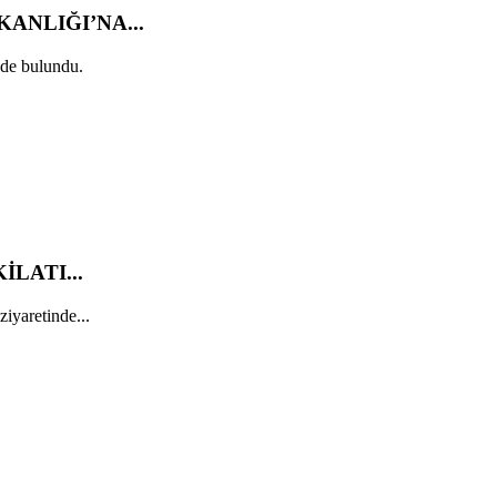
ANLIĞI’NA...
de bulundu.
LATI...
yaretinde...