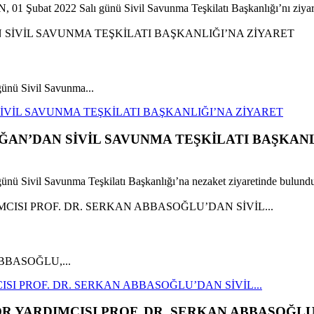
1 Şubat 2022 Salı günü Sivil Savunma Teşkilatı Başkanlığı’nı ziyare
nü Sivil Savunma...
VİL SAVUNMA TEŞKİLATI BAŞKANLIĞI’NA ZİYARET
AN’DAN SİVİL SAVUNMA TEŞKİLATI BAŞKANL
 Sivil Savunma Teşkilatı Başkanlığı’na nezaket ziyaretinde bulund
an ABBASOĞLU,...
SI PROF. DR. SERKAN ABBASOĞLU’DAN SİVİL...
 YARDIMCISI PROF. DR. SERKAN ABBASOĞLU’D