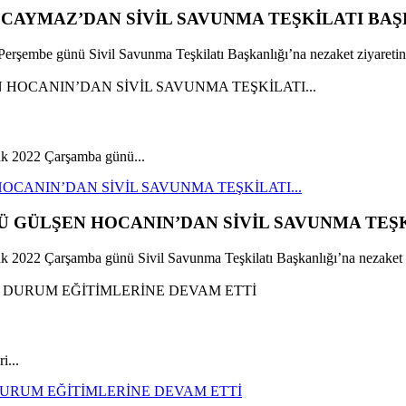
AYMAZ’DAN SİVİL SAVUNMA TEŞKİLATI BAŞK
mbe günü Sivil Savunma Teşkilatı Başkanlığı’na nezaket ziyaretin
k 2022 Çarşamba günü...
CANIN’DAN SİVİL SAVUNMA TEŞKİLATI...
 GÜLŞEN HOCANIN’DAN SİVİL SAVUNMA TEŞKİ
22 Çarşamba günü Sivil Savunma Teşkilatı Başkanlığı’na nezaket zi
i...
 DURUM EĞİTİMLERİNE DEVAM ETTİ