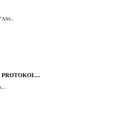
"Afet...
 PROTOKOL...
....