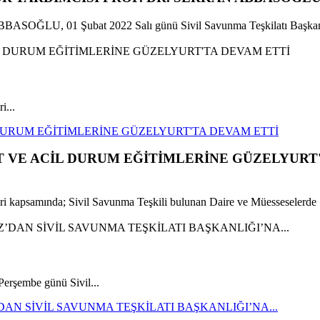
n ABBASOĞLU, 01 Şubat 2022 Salı günü Sivil Savunma Teşkilatı Başkanl
i...
 DURUM EĞİTİMLERİNE GÜZELYURT'TA DEVAM ETTİ
ET VE ACİL DURUM EĞİTİMLERİNE GÜZELYURT
leri kapsamında; Sivil Savunma Teşkili bulunan Daire ve Müesseselerde 
rşembe günü Sivil...
N SİVİL SAVUNMA TEŞKİLATI BAŞKANLIĞI’NA...