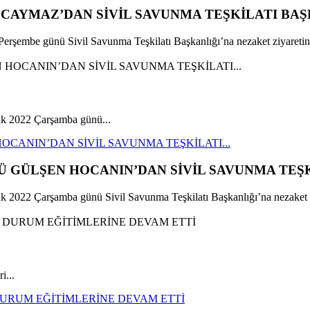
AYMAZ’DAN SİVİL SAVUNMA TEŞKİLATI BAŞK
mbe günü Sivil Savunma Teşkilatı Başkanlığı’na nezaket ziyaretin
k 2022 Çarşamba günü...
CANIN’DAN SİVİL SAVUNMA TEŞKİLATI...
 GÜLŞEN HOCANIN’DAN SİVİL SAVUNMA TEŞKİ
22 Çarşamba günü Sivil Savunma Teşkilatı Başkanlığı’na nezaket zi
i...
 DURUM EĞİTİMLERİNE DEVAM ETTİ