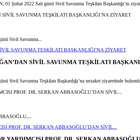
1 Şubat 2022 Salı günü Sivil Savunma Teşkilatı Başkanlığı’nı ziyare
nü Sivil Savunma...
VİL SAVUNMA TEŞKİLATI BAŞKANLIĞI’NA ZİYARET
AN’DAN SİVİL SAVUNMA TEŞKİLATI BAŞKANL
 Sivil Savunma Teşkilatı Başkanlığı’na nezaket ziyaretinde bulund
an ABBASOĞLU,...
SI PROF. DR. SERKAN ABBASOĞLU’DAN SİVİL...
 YARDIMCISI PROF. DR. SERKAN ABBASOĞLU’D