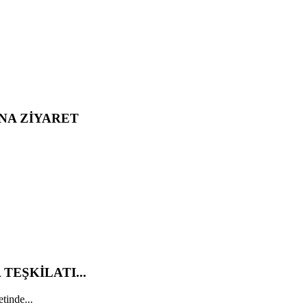
NA ZİYARET
TEŞKİLATI...
tinde...