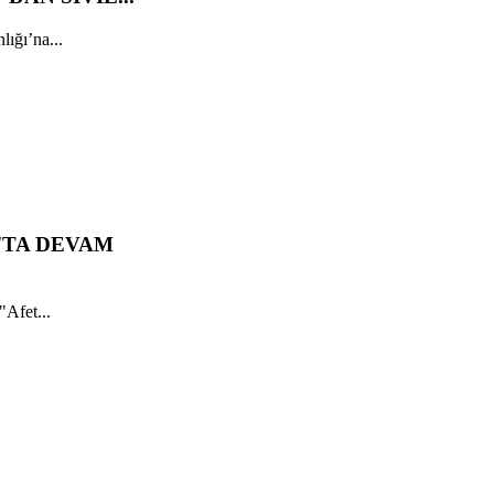
ığı’na...
'TA DEVAM
"Afet...