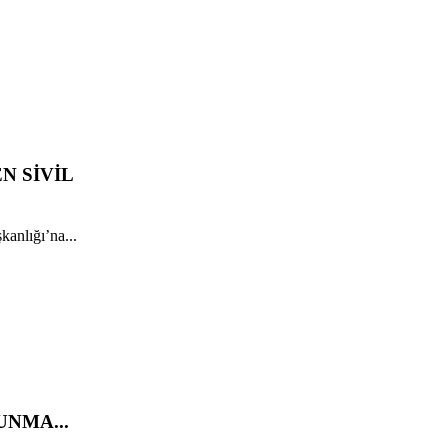
N SİVİL
anlığı’na...
UNMA...