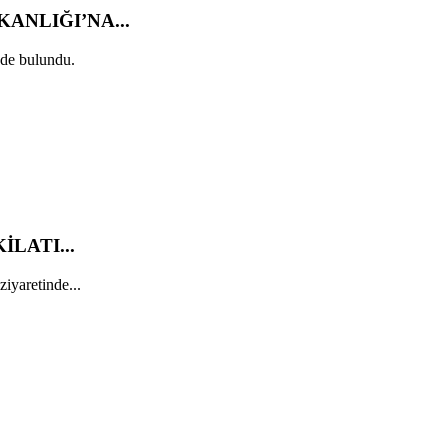
ANLIĞI’NA...
de bulundu.
LATI...
yaretinde...