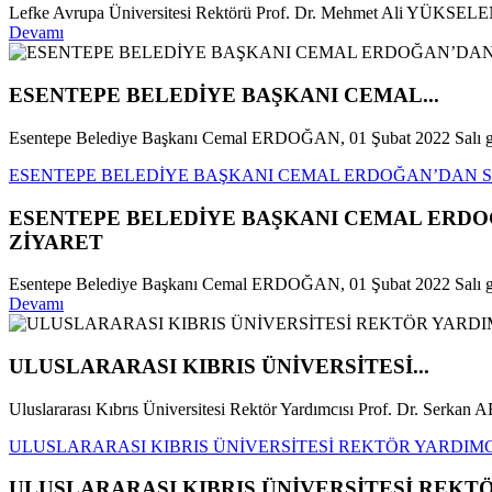
Lefke Avrupa Üniversitesi Rektörü Prof. Dr. Mehmet Ali YÜKSELEN, 0
Devamı
ESENTEPE BELEDİYE BAŞKANI CEMAL...
Esentepe Belediye Başkanı Cemal ERDOĞAN, 01 Şubat 2022 Salı gü
ESENTEPE BELEDİYE BAŞKANI CEMAL ERDOĞAN’DAN Sİ
ESENTEPE BELEDİYE BAŞKANI CEMAL ERDOĞ
ZİYARET
Esentepe Belediye Başkanı Cemal ERDOĞAN, 01 Şubat 2022 Salı günü
Devamı
ULUSLARARASI KIBRIS ÜNİVERSİTESİ...
Uluslararası Kıbrıs Üniversitesi Rektör Yardımcısı Prof. Dr. Serk
ULUSLARARASI KIBRIS ÜNİVERSİTESİ REKTÖR YARDIMCI
ULUSLARARASI KIBRIS ÜNİVERSİTESİ REKTÖR