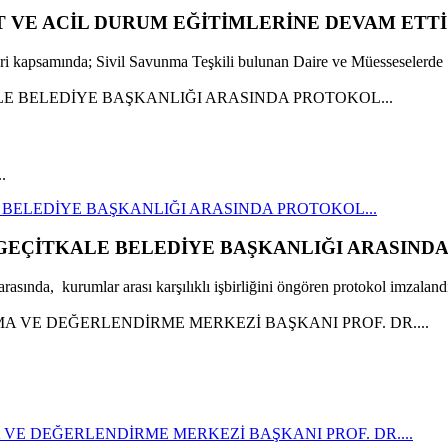
T VE ACİL DURUM EĞİTİMLERİNE DEVAM ETTİ
leri kapsamında; Sivil Savunma Teşkili bulunan Daire ve Müesseselerde 
.
E BELEDİYE BAŞKANLIĞI ARASINDA PROTOKOL...
 GEÇİTKALE BELEDİYE BAŞKANLIĞI ARASINDA
asında, kurumlar arası karşılıklı işbirliğini öngören protokol imzalandı
VE DEĞERLENDİRME MERKEZİ BAŞKANI PROF. DR....