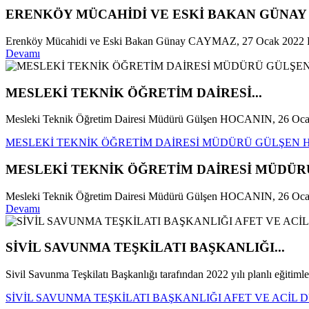
ERENKÖY MÜCAHİDİ VE ESKİ BAKAN GÜNAY C
Erenköy Mücahidi ve Eski Bakan Günay CAYMAZ, 27 Ocak 2022 Perşe
Devamı
MESLEKİ TEKNİK ÖĞRETİM DAİRESİ...
Mesleki Teknik Öğretim Dairesi Müdürü Gülşen HOCANIN, 26 Oca
MESLEKİ TEKNİK ÖĞRETİM DAİRESİ MÜDÜRÜ GÜLŞEN HO
MESLEKİ TEKNİK ÖĞRETİM DAİRESİ MÜDÜRÜ
Mesleki Teknik Öğretim Dairesi Müdürü Gülşen HOCANIN, 26 Ocak 20
Devamı
SİVİL SAVUNMA TEŞKİLATI BAŞKANLIĞI...
Sivil Savunma Teşkilatı Başkanlığı tarafından 2022 yılı planlı eğitimler
SİVİL SAVUNMA TEŞKİLATI BAŞKANLIĞI AFET VE ACİL