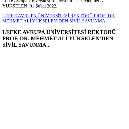
Lefke Avrupa Üniversitesi Rektörü Prof. Dr. Mehmet Ali
YÜKSELEN, 01 Şubat 2022...
LEFKE AVRUPA ÜNİVERSİTESİ REKTÖRÜ PROF. DR.
MEHMET ALİ YÜKSELEN’DEN SİVİL SAVUNMA...
LEFKE AVRUPA ÜNİVERSİTESİ REKTÖRÜ
PROF. DR. MEHMET ALİ YÜKSELEN’DEN
SİVİL SAVUNMA...
Lefke Avrupa Üniversitesi Rektörü Prof. Dr. Mehmet Ali
YÜKSELEN, 01 Şubat 2022 Salı günü Sivil Savunma Teşkilatı
Başkanlığı’nı ziyaret...
Devamı
ESENTEPE BELEDİYE BAŞKANI CEMAL...
Esentepe Belediye Başkanı Cemal ERDOĞAN, 01 Şubat 2022 Salı
günü Sivil Savunma...
ESENTEPE BELEDİYE BAŞKANI CEMAL ERDOĞAN’DAN